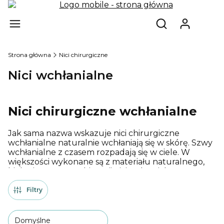
Produ
Otwórz wyszukiw
Strona główna
Nici chirurgiczne
Nici wchłanialne
Nici chirurgiczne wchłanialne
Jak sama nazwa wskazuje nici chirurgiczne
wchłanialne naturalnie wchłaniają się w skórę. Szwy
wchłanialne z czasem rozpadają się w ciele. W
większości wykonane są z materiału naturalnego,
biologicznego. W chirurgii nici wchłanialne
wykorzystywane są tam, gdzie istnieje niewielkie
napięcie tkanek i w tych miejscach, w których
Filtry
istnieje duże prawdopodobieństwo, że tkanki się
naturalnie zrosną.
Domyślne