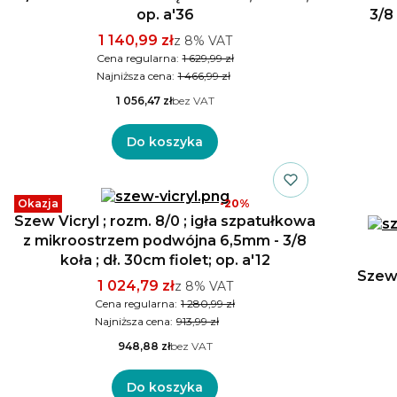
op. a'36
3/8 
1 140,99 zł
z
8%
VAT
Cena regularna:
1 629,99 zł
Najniższa cena:
1 466,99 zł
1 056,47 zł
bez VAT
Do koszyka
Okazja
-20%
Szew Vicryl ; rozm. 8/0 ; igła szpatułkowa
z mikroostrzem podwójna 6,5mm - 3/8
koła ; dł. 30cm fiolet; op. a'12
Szew 
1 024,79 zł
z
8%
VAT
Cena regularna:
1 280,99 zł
Najniższa cena:
913,99 zł
948,88 zł
bez VAT
Do koszyka