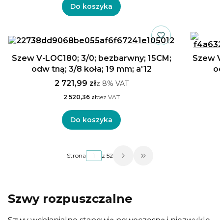
Do koszyka
Szew V-LOC180; 3/0; bezbarwny; 15CM;
Szew V
odw tną; 3/8 koła; 19 mm; a'12
o
2 721,99 zł
z
8%
VAT
2 520,36 zł
bez VAT
Do koszyka
Strona
z 52
Przejdź do ostatniej
Szwy rozpuszczalne