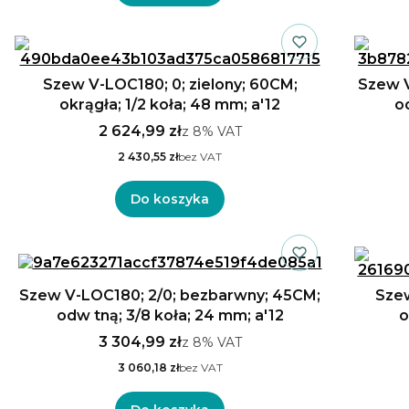
Szew V-LOC180; 0; zielony; 60CM;
Szew V
okrągła; 1/2 koła; 48 mm; a'12
o
2 624,99 zł
z
8%
VAT
2 430,55 zł
bez VAT
Do koszyka
Szew V-LOC180; 2/0; bezbarwny; 45CM;
Szew
odw tną; 3/8 koła; 24 mm; a'12
o
3 304,99 zł
z
8%
VAT
3 060,18 zł
bez VAT