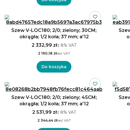
Szew V-LOC180; 2/0; zielony; 30CM;
Szew
okrągła; 1/2 koła; 37 mm; a'12
o
2 332,99 zł
z
8%
VAT
2 160,18 zł
bez VAT
Do koszyka
Szew V-LOC180; 2/0; zielony; 45CM;
Szew
okrągła; 1/2 koła; 37 mm; a'12
o
2 531,99 zł
z
8%
VAT
2 344,44 zł
bez VAT