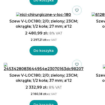
Do koszyka
Szew V-LOC180; 2/0; zielony; 23CM;
Szew
okrągła; 1/2 koła; 27 mm; a'12
o
2 480,99 zł
z
8%
VAT
2 297,21 zł
bez VAT
Do koszyka
Szew V-LOC180; 2/0; zielony; 23CM;
Szew
okrągła; 1/2 koła; 37 mm; a'12
o
2 332,99 zł
z
8%
VAT
2 160,18 zł
bez VAT
Do koszyka