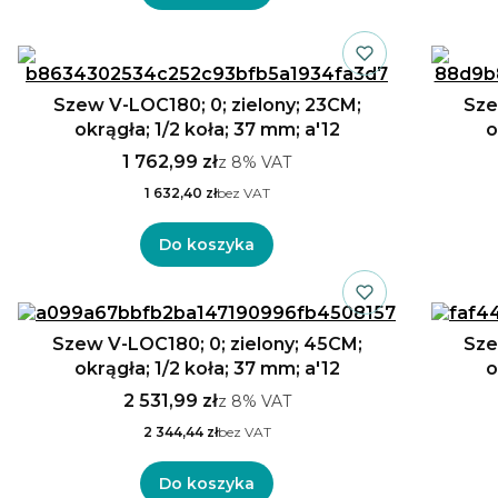
Szew V-LOC180; 0; zielony; 23CM;
Sze
okrągła; 1/2 koła; 37 mm; a'12
o
1 762,99 zł
z
8%
VAT
1 632,40 zł
bez VAT
Do koszyka
Szew V-LOC180; 0; zielony; 45CM;
Sze
okrągła; 1/2 koła; 37 mm; a'12
o
2 531,99 zł
z
8%
VAT
2 344,44 zł
bez VAT
Do koszyka