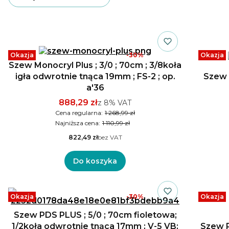
Lista produktów
Okazja
-30%
Okazja
Szew Monocryl Plus ; 3/0 ; 70cm ; 3/8koła
igła odwrotnie tnąca 19mm ; FS-2 ; op.
Szew 
a'36
888,29 zł
z
8%
VAT
Cena regularna:
1 268,99 zł
Najniższa cena:
1 110,99 zł
822,49 zł
bez VAT
Do koszyka
Okazja
-30%
Okazja
Szew PDS PLUS ; 5/0 ; 70cm fioletowa;
1/2koła odwrotnie tnąca 17mm ; V-5 VB;
Szew P