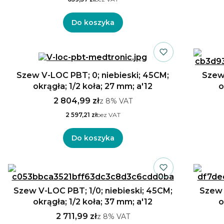
Do koszyka
Szew V-LOC PBT; 0; niebieski; 45CM;
Szew 
okrągła; 1/2 koła; 27 mm; a'12
o
2 804,99 zł
z
8%
VAT
2 597,21 zł
bez VAT
Do koszyka
Szew V-LOC PBT; 1/0; niebieski; 45CM;
Szew 
okrągła; 1/2 koła; 37 mm; a'12
o
2 711,99 zł
z
8%
VAT