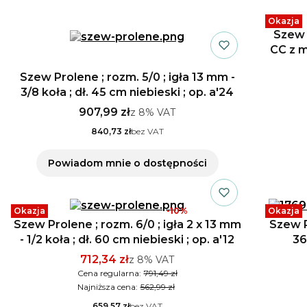
Okazja
Szew P
CC z m
Szew Prolene ; rozm. 5/0 ; igła 13 mm -
3/8 koła ; dł. 45 cm niebieski ; op. a'24
907,99 zł
z
8%
VAT
840,73 zł
bez VAT
Powiadom mnie o dostępności
Okazja
-10%
Okazja
Szew Prolene ; rozm. 6/0 ; igła 2 x 13 mm
Szew P
- 1/2 koła ; dł. 60 cm niebieski ; op. a'12
36
712,34 zł
z
8%
VAT
Cena regularna:
791,49 zł
Najniższa cena:
562,99 zł
659,57 zł
bez VAT