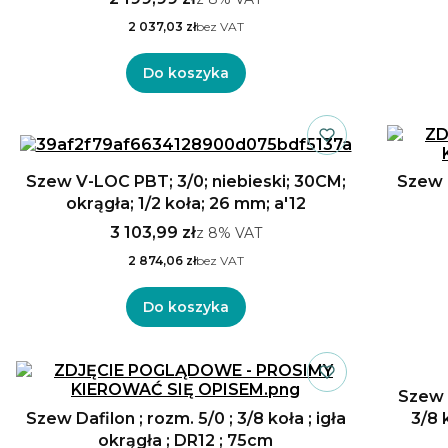
2 037,03 zł
bez VAT
Do koszyka
Szew V-LOC PBT; 3/0; niebieski; 30CM;
Szew D
okrągła; 1/2 koła; 26 mm; a'12
3 103,99 zł
z
8%
VAT
2 874,06 zł
bez VAT
Do koszyka
Szew P
Szew Dafilon ; rozm. 5/0 ; 3/8 koła ; igła
3/8 k
okrągła ; DR12 ; 75cm