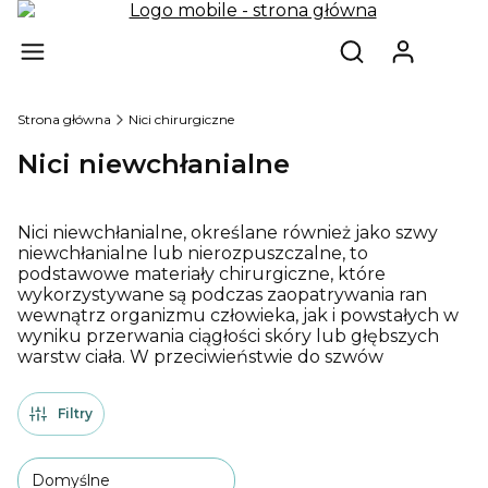
Produ
Otwórz wyszukiw
Strona główna
Nici chirurgiczne
Nici niewchłanialne
Nici niewchłanialne, określane również jako szwy
niewchłanialne lub nierozpuszczalne, to
podstawowe materiały chirurgiczne, które
wykorzystywane są podczas zaopatrywania ran
wewnątrz organizmu człowieka, jak i powstałych w
wyniku przerwania ciągłości skóry lub głębszych
warstw ciała. W przeciwieństwie do szwów
wchłanialnych, które ulegają biodegradacji w
organizmie, nici niewchłanialne pozostają w
Filtry
określonym miejscu na długi czas, a niekiedy nawet
na stałe.
Domyślne