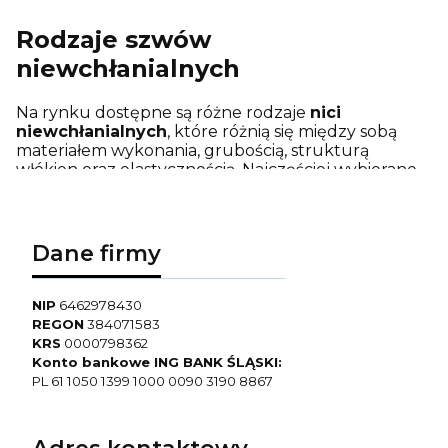
Rodzaje szwów
niewchłanialnych
Na rynku dostępne są różne rodzaje
nici
niewchłanialnych
, które różnią się między sobą
materiałem wykonania, grubością, strukturą
włókien oraz elastycznością. Najczęściej wybierane
są:
nici niewchłanialne
wielowłóknowe
(plecione) – zbudowane z wielu cienkich
Dane firmy
włókien splecionych razem, co poprawia ich
giętkość i ułatwia manipulację w tkankach.
Wykorzystywane są przede wszystkim w
NIP
6462978430
chirurgii ogólnej i plastycznej, ortopedii, a także
REGON
384071583
podczas zabiegów zamykających skórę;
KRS
0000798362
nici niewchłanialne
jednowłóknowe
Konto bankowe ING BANK ŚLĄSKI:
(monofilamentowe) – szwy wykonane z
PL 61 1050 1399 1000 0090 3190 8867
jednego, ciągłego włókna, przez co są bardziej
odporne na wchłanianie płynów i minimalizują
ryzyko infekcji. Mają gładką powierzchnię, co