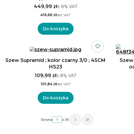
449,99 zł
z
8%
VAT
416,66 zł
bez VAT
Do koszyka
Szew Supramid ; kolor czarny 3/0 ; 45CM
Szew 
HS23
od
109,99 zł
z
8%
VAT
101,84 zł
bez VAT
Do koszyka
Strona
z 39
Przejdź do ostatniej