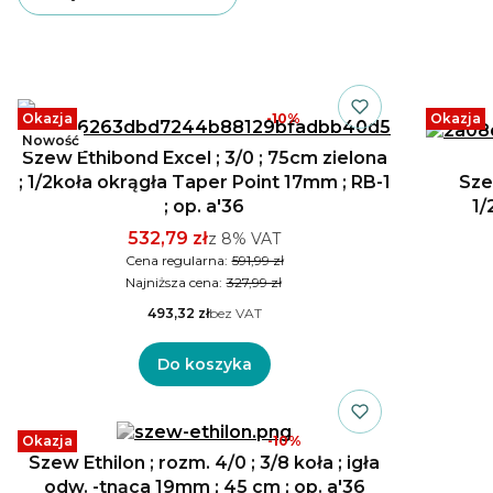
Nici niewchłanialne – trwałe i
niezawodne szwy chirurgiczne
Lista produktów
W naszej hurtowni medycznej Spacemed
Okazja
-10%
Okazja
oferujemy szeroki wybór szwów niewchłanialnych
Nowość
Szew Ethibond Excel ; 3/0 ; 75cm zielona
od takich firm jak Medtronic, Johnson&Johnson czy
B.Braun. Nasze produkty wyróżniają się wysoką
; 1/2koła okrągła Taper Point 17mm ; RB-1
Sze
jakością wykonania, wytrzymałością oraz zgodnością
; op. a'36
1/
z międzynarodowymi normami medycznymi, przez
532,79 zł
z
8%
VAT
co są idealną opcją dla wszystkich placówek
Cena regularna:
591,99 zł
medycznych, począwszy od gabinetów
Najniższa cena:
327,99 zł
zabiegowych, aż po oddziały szpitalne i bloki
operacyjne.
493,32 zł
bez VAT
Do koszyka
Okazja
-10%
Szew Ethilon ; rozm. 4/0 ; 3/8 koła ; igła
odw. -tnąca 19mm ; 45 cm ; op. a'36