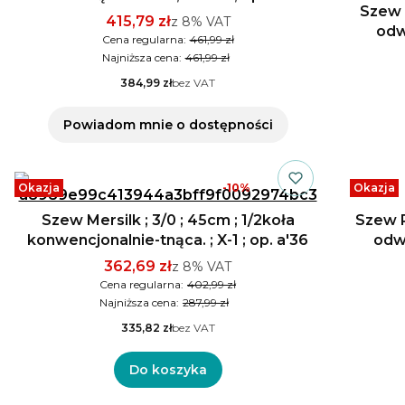
Szew E
415,79 zł
z
8%
VAT
odw
Cena regularna:
461,99 zł
Najniższa cena:
461,99 zł
384,99 zł
bez VAT
Powiadom mnie o dostępności
Okazja
-10%
Okazja
Szew Mersilk ; 3/0 ; 45cm ; 1/2koła
Szew Pr
konwencjonalnie-tnąca. ; X-1 ; op. a'36
odw.
362,69 zł
z
8%
VAT
Cena regularna:
402,99 zł
Najniższa cena:
287,99 zł
335,82 zł
bez VAT
Do koszyka