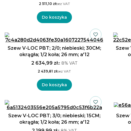
2 511,10 zł
bez VAT
Do koszyka
Szew V-LOC PBT; 2/0; niebieski; 30CM;
Szew 
okrągła; 1/2 koła; 26 mm; a'12
o
2 634,99 zł
z
8%
VAT
2 439,81 zł
bez VAT
Do koszyka
Szew V-LOC PBT; 3/0; niebieski; 15CM;
Szew 
okrągła; 1/2 koła; 26 mm; a'12
o
2 199,99 zł
z
8%
VAT