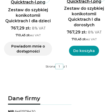
Zestaw do szybkiej
Zestaw do szybkiej
konikotomii
konikotomii
Quicktrach I dla
Quicktrach I dla dzieci
dorosłych
767,29 zł
z
8%
VAT
767,29 zł
z
8%
VAT
710,45 zł
bez VAT
710,45 zł
bez VAT
Powiadom mnie o
Do koszyka
dostępności
Strona
z 1
Dane firmy
NIP
6462978430