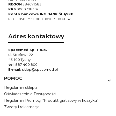
REGON
384071583
KRS
0000798362
Konto bankowe ING BANK ŚLĄSKI:
PL 61 1050 1399 1000 0090 3190 8867
Adres kontaktowy
Spacemed Sp. z o.o.
ul. Strefowa 22
43-100 Tychy
tel.
887 400 800
E-mail:
sklep@spacemed.pl
Linki w stopce
POMOC
Regulamin sklepu
Oświadczenie o Dostępności
Regulamin Promocji "Produkt gratisowy w koszyku"
Zwroty i reklamacje