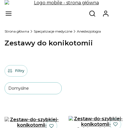
Produ
Otwórz wyszukiw
Strona główna
Specjalizacje medyczne
Anestezjologia
Zestawy do konikotomii
Filtry
Domyślne
Lista produktów