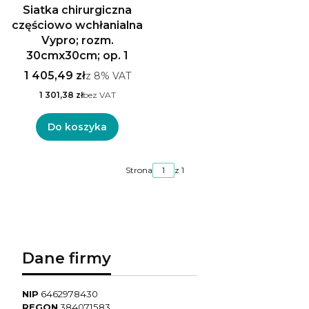
Siatka chirurgiczna
częściowo wchłanialna
Vypro; rozm.
30cmx30cm; op. 1
1 405,49 zł
z
8%
VAT
1 301,38 zł
bez VAT
Do koszyka
Strona
z 1
Dane firmy
NIP
6462978430
REGON
384071583