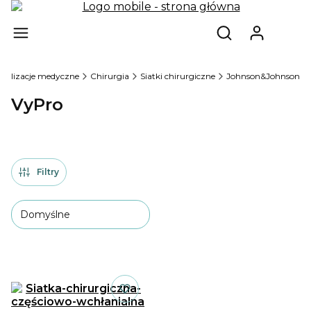
Produ
Otwórz wyszukiw
cjalizacje medyczne
Chirurgia
Siatki chirurgiczne
Johnson&Johnson
VyPro
Filtry
Domyślne
Lista produktów