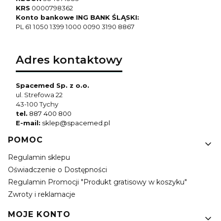
KRS
0000798362
Konto bankowe ING BANK ŚLĄSKI:
PL 61 1050 1399 1000 0090 3190 8867
Adres kontaktowy
Spacemed Sp. z o.o.
ul. Strefowa 22
43-100 Tychy
tel.
887 400 800
E-mail:
sklep@spacemed.pl
Linki w stopce
POMOC
Regulamin sklepu
Oświadczenie o Dostępności
Regulamin Promocji "Produkt gratisowy w koszyku"
Zwroty i reklamacje
MOJE KONTO