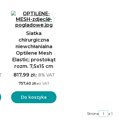
Siatka
chirurgiczna
niewchłanialna
Optilene Mesh
t
Elastic; prostokąt
rozm. 7,5x15 cm
817,99 zł
T
z
8%
VAT
757,40 zł
bez VAT
Do koszyka
Strona
z 1