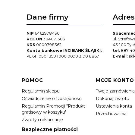
Dane firmy
Adres
NIP
6462978430
Spacemed 
REGON
384071583
ul. Strefow
KRS
0000798362
43-100 Tyc
Konto bankowe ING BANK ŚLĄSKI:
tel.
887 40
PL 61 1050 1399 1000 0090 3190 8867
E-mail:
sk
Linki w stopce
POMOC
MOJE KONTO
Regulamin sklepu
Twoje zamówienia
Oświadczenie o Dostępności
Dokonaj zwrotu
Regulamin Promocji "Produkt
Ustawienia konta
gratisowy w koszyku"
Przechowalnia
Zwroty i reklamacje
Bezpieczne płatności