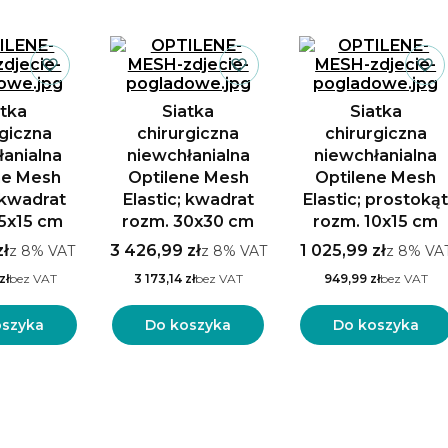
 produktów
atka
Siatka
Siatka
rgiczna
chirurgiczna
chirurgiczna
łanialna
niewchłanialna
niewchłanialna
ne Mesh
Optilene Mesh
Optilene Mesh
; kwadrat
Elastic; kwadrat
Elastic; prostoką
15x15 cm
rozm. 30x30 cm
rozm. 10x15 cm
zł
3 426,99 zł
1 025,99 zł
z
8%
VAT
z
8%
VAT
z
8%
VA
zł
bez VAT
3 173,14 zł
bez VAT
949,99 zł
bez VAT
oszyka
Do koszyka
Do koszyka