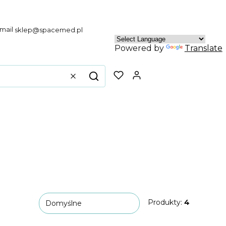
sklep@spacemed.pl
Powered by
Translate
Produkty w koszyku
Wyczyść
Szukaj
Produkty:
4
Domyślne