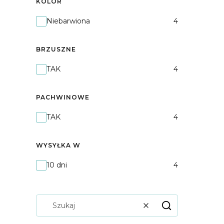
KOLOR
Kolor
Niebarwiona
4
BRZUSZNE
Brzuszne
TAK
4
PACHWINOWE
Pachwinowe
TAK
4
WYSYŁKA W
Wysyłka w
10 dni
4
Wyczyść
Szukaj