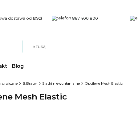
wa dostawa od 199zł
887 400 800
akt
Blog
hirurgiczne
B.Braun
Siatki niewchłanialne
Optilene Mesh Elastic
ene Mesh Elastic