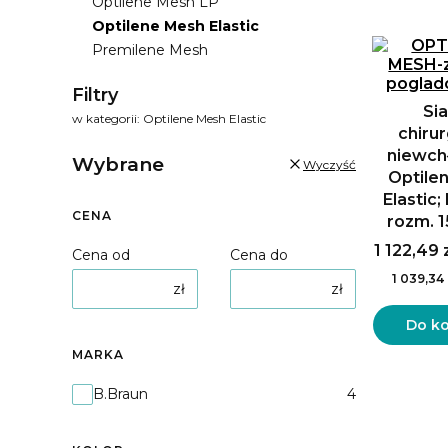
Lista
Optilene Mesh LP
Optilene Mesh Elastic
Premilene Mesh
Koniec menu
Filtry
Si
w kategorii: Optilene Mesh Elastic
chiru
niewch
Wybrane
Wyczyść
Optile
Elastic
CENA
rozm. 
1 122,49 
Cena od
Cena do
1 039,34 
zł
zł
Do k
MARKA
Marka
B.Braun
4