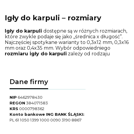
Igły do karpuli – rozmiary
Igły do karpuli
dostępne są w różnych rozmiarach,
które zwykle podaje się jako „średnica x długość”.
Najczęściej spotykane warianty to 0,3x12 mm, 0,3x16
mm oraz 0,4x35 mm. Wybór odpowiedniego
rozmiaru igły do karpuli
zależy od rodzaju
procedury medycznej, głębokości wstrzyknięcia
oraz wymaganej precyzji. Co ważne, średnica igły
wpływa na przepływ substancji, umożliwiając
precyzyjne i kontrolowane podanie leku, natomiast
Dane firmy
jej długość odpowiada za głębokość wkłucia.
NIP
6462978430
REGON
384071583
KRS
0000798362
Konto bankowe ING BANK ŚLĄSKI:
PL 61 1050 1399 1000 0090 3190 8867