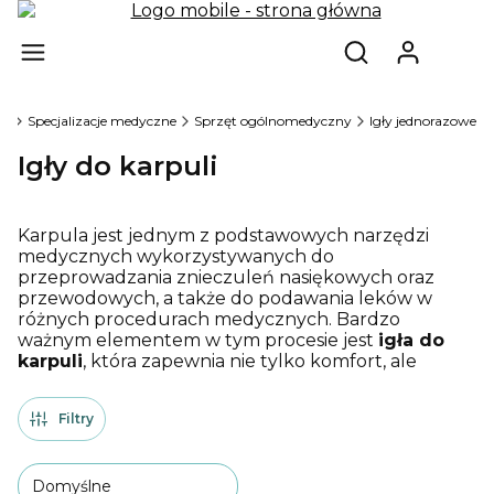
Produ
Otwórz wyszukiw
na
Specjalizacje medyczne
Sprzęt ogólnomedyczny
Igły jednorazowe
Igły do karpuli
Karpula jest jednym z podstawowych narzędzi
medycznych wykorzystywanych do
przeprowadzania znieczuleń nasiękowych oraz
przewodowych, a także do podawania leków w
różnych procedurach medycznych. Bardzo
ważnym elementem w tym procesie jest
igła do
karpuli
, która zapewnia nie tylko komfort, ale
przede wszystkim bezpieczeństwo podczas
podawania środków anestetycznych czy innych
Filtry
substancji terapeutycznych.
Domyślne