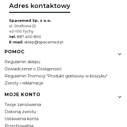
Adres kontaktowy
Spacemed Sp. z o.o.
ul. Strefowa 22
43-100 Tychy
tel.
887 400 800
E-mail:
sklep@spacemed.pl
Linki w stopce
POMOC
Regulamin sklepu
Oświadczenie o Dostępności
Regulamin Promocji "Produkt gratisowy w koszyku"
Zwroty i reklamacje
MOJE KONTO
Twoje zamówienia
Dokonaj zwrotu
Ustawienia konta
Przechowalnia