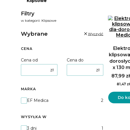
Lista
Klipsowe
Koniec menu
Filtry
w kategorii: Klipsowe
Wybrane
Wyczyść
Elektr
CENA
klipsowa
Cena od
Cena do
dorosły
x 130 
zł
zł
87,99 zł
81,47 zł
MARKA
Do k
Marka
EF Medica
2
WYSYŁKA W
Wysyłka w
3 dni
1