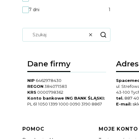
7 dni
1
Wyczyść
Szukaj
Dane firmy
Adres
NIP
6462978430
Spacemed 
REGON
384071583
ul. Strefow
KRS
0000798362
43-100 Tyc
Konto bankowe ING BANK ŚLĄSKI:
tel.
887 40
PL 61 1050 1399 1000 0090 3190 8867
E-mail:
sk
Linki w stopce
POMOC
MOJE KONTO