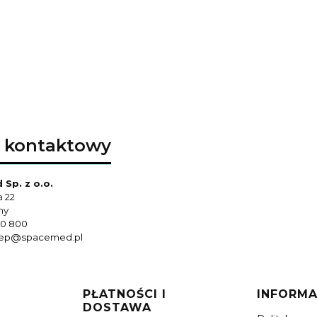
 kontaktowy
Sp. z o.o.
a 22
hy
0 800
lep@spacemed.pl
PŁATNOŚCI I
INFORMA
DOSTAWA