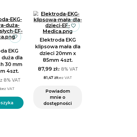
 produktów
Elektroda EKG
klipsowa mała dla
oda EKG
dzieci 20mm x
 duża dla
85mm 4szt.
ch 30 mm
87,99 zł
z
8%
VAT
mm 4szt.
81,47 zł
bez VAT
z
8%
VAT
bez VAT
Powiadom
mnie o
oszyka
dostępności