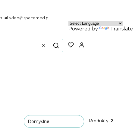
sklep@spacemed.pl
Powered by
Translate
Produkty w koszyku
Wyczyść
Szukaj
Produkty:
2
Domyślne