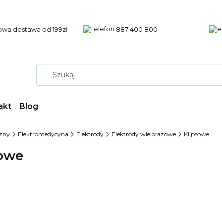
wa dostawa od 199zł
887 400 800
akt
Blog
zny
Elektromedycyna
Elektrody
Elektrody wielorazowe
Klipsowe
sowe