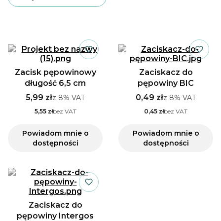
Kiedy zakłada się zaciskacz na
pępowinę?
Lista produktów
Zaciskacz jest zakładany po ustaniu pulsowania
pępowiny, zazwyczaj 2-3 cm od brzuszka
noworodka, aby umożliwić jej bezpieczne
przecięcie.
Zacisk pępowinowy
Zaciskacz do
długość 6,5 cm
pępowiny BIC
5,99 zł
0,49 zł
z
8%
VAT
z
8%
VAT
5,55 zł
bez VAT
0,45 zł
bez VAT
Powiadom mnie o
Powiadom mnie o
dostępności
dostępności
Zaciskacz do
pępowiny Intergos