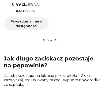
0,49 zł
z
8%
VAT
0,45 zł
bez VAT
Powiadom mnie o
dostępności
Strona
z 1
Jak długo zaciskacz pozostaje
na pępowinie?
Zacisk pozostaje na kikucie przez około 1-2 dni i
zazwyczaj jest usuwany przed wypisem noworodka
ze szpitala.
Z czego wykonany jest
zaciskacz do pępowiny?