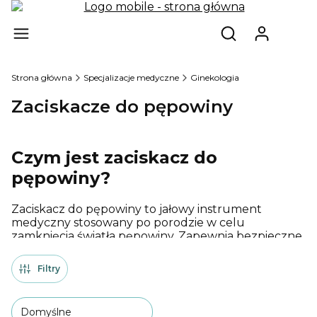
Produ
Otwórz wyszukiw
Strona główna
Specjalizacje medyczne
Ginekologia
Zaciskacze do pępowiny
Czym jest zaciskacz do
pępowiny?
Zaciskacz do pępowiny to jałowy instrument
medyczny stosowany po porodzie w celu
zamknięcia światła pępowiny. Zapewnia bezpieczne
odcięcie pępowiny i zabezpieczenie jej przed
infekcjami.
Filtry
Domyślne