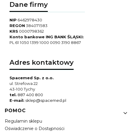
Dane firmy
Zaciskacz wykonany jest z jednorazowego,
sterylnego plastiku, co minimalizuje ryzyko
zakażenia i zapewnia bezpieczeństwo stosowania.
NIP
6462978430
REGON
384071583
Czy zaciskacz do pępowiny
KRS
0000798362
Konto bankowe ING BANK ŚLĄSKI:
można stosować w domowym
PL 61 1050 1399 1000 0090 3190 8867
porodzie?
Adres kontaktowy
Tak, jednak powinien być używany wyłącznie przez
wykwalifikowaną osobę (np. położną), aby zapewnić
prawidłowe odpępnienie i sterylność zabiegu.
Spacemed Sp. z o.o.
ul. Strefowa 22
43-100 Tychy
tel.
887 400 800
E-mail:
sklep@spacemed.pl
Linki w stopce
POMOC
Regulamin sklepu
Oświadczenie o Dostępności