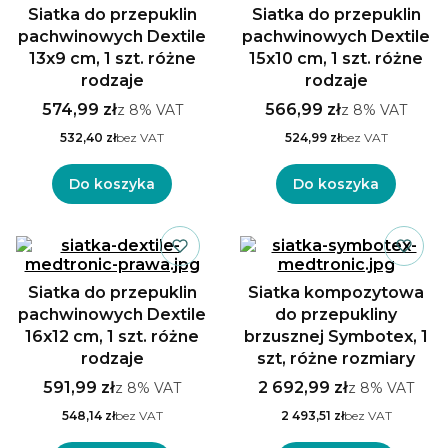
Siatka do przepuklin
Siatka do przepuklin
pachwinowych Dextile
pachwinowych Dextile
13x9 cm, 1 szt. różne
15x10 cm, 1 szt. różne
rodzaje
rodzaje
574,99 zł
566,99 zł
z
8%
VAT
z
8%
VAT
532,40 zł
bez VAT
524,99 zł
bez VAT
Do koszyka
Do koszyka
Siatka do przepuklin
Siatka kompozytowa
pachwinowych Dextile
do przepukliny
16x12 cm, 1 szt. różne
brzusznej Symbotex, 1
rodzaje
szt, różne rozmiary
591,99 zł
2 692,99 zł
z
8%
VAT
z
8%
VAT
548,14 zł
bez VAT
2 493,51 zł
bez VAT