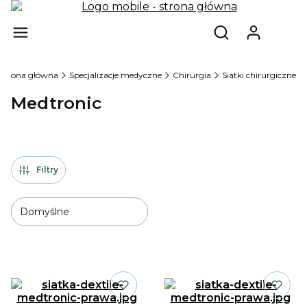
Produ
Otwórz wyszukiw
Strona główna
Specjalizacje medyczne
Chirurgia
Siatki chirurgiczne
Medtronic
Filtry
Domyślne
Lista produktów