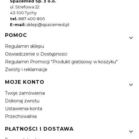
Spacemed Sp. z o.o.
ul. Strefowa 22
43-100 Tychy
tel.
887 400 800
E-mail:
sklep@spacemed.pl
Linki w stopce
POMOC
Regulamin sklepu
Oświadczenie o Dostępności
Regulamin Promocji "Produkt gratisowy w koszyku"
Zwroty i reklamacje
MOJE KONTO
Twoje zamówienia
Dokonaj zwrotu
Ustawienia konta
Przechowalnia
PŁATNOŚCI I DOSTAWA