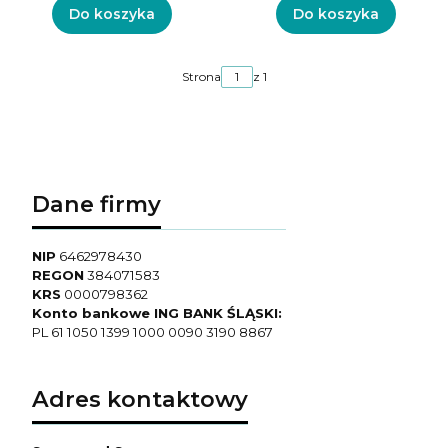
Do koszyka
Do koszyka
Strona
z 1
Dane firmy
NIP
6462978430
REGON
384071583
KRS
0000798362
Konto bankowe ING BANK ŚLĄSKI:
PL 61 1050 1399 1000 0090 3190 8867
Adres kontaktowy