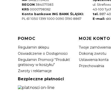
REGON
384071583
ul. Strefow
KRS
0000798362
43-100 Tyc
Konto bankowe ING BANK ŚLĄSKI:
tel.
887 40
PL 61 1050 1399 1000 0090 3190 8867
E-mail:
sk
Linki w stopce
POMOC
MOJE KONTO
Regulamin sklepu
Twoje zamówienia
Oświadczenie o Dostępności
Dokonaj zwrotu
Regulamin Promocji "Produkt
Ustawienia konta
gratisowy w koszyku"
Przechowalnia
Zwroty i reklamacje
Bezpieczne płatności