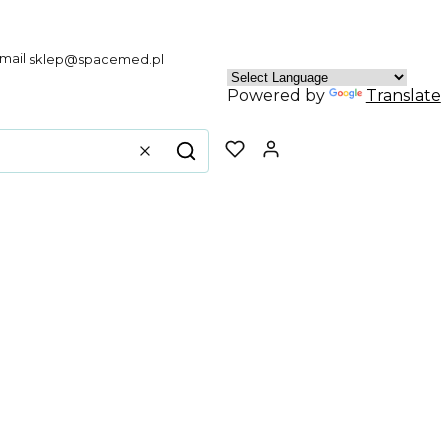
sklep@spacemed.pl
Powered by
Translate
Produkty w koszyku
Wyczyść
Szukaj