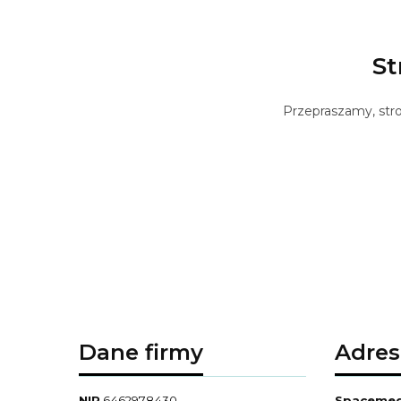
St
Przepraszamy, stro
Dane firmy
Adres
NIP
6462978430
Spacemed 