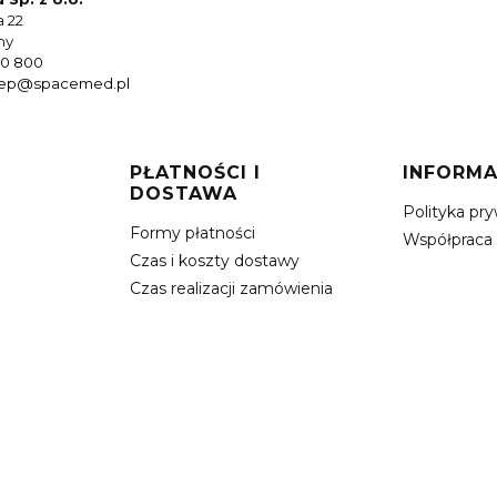
a 22
hy
0 800
lep@spacemed.pl
PŁATNOŚCI I
INFORMA
DOSTAWA
Polityka pr
Formy płatności
Współpraca
Czas i koszty dostawy
Czas realizacji zamówienia