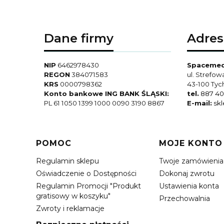
Dane firmy
Adres
NIP
6462978430
Spacemed 
REGON
384071583
ul. Strefow
KRS
0000798362
43-100 Tyc
Konto bankowe ING BANK ŚLĄSKI:
tel.
887 40
PL 61 1050 1399 1000 0090 3190 8867
E-mail:
sk
Linki w stopce
POMOC
MOJE KONTO
Regulamin sklepu
Twoje zamówienia
Oświadczenie o Dostępności
Dokonaj zwrotu
Regulamin Promocji "Produkt
Ustawienia konta
gratisowy w koszyku"
Przechowalnia
Zwroty i reklamacje