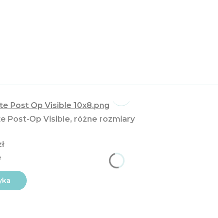
e Post-Op Visible, różne rozmiary
zł
ł
yka