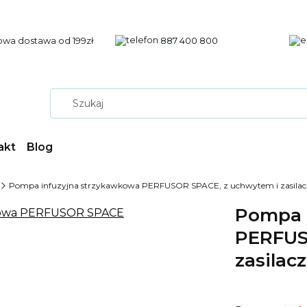
wa dostawa od 199zł
887 400 800
akt
Blog
Pompa infuzyjna strzykawkowa PERFUSOR SPACE, z uchwytem i zasila
Pompa 
PERFUS
zasilac