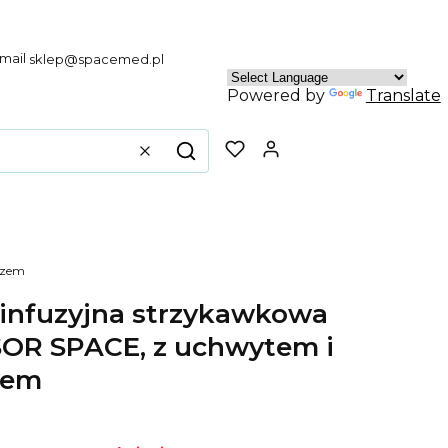
sklep@spacemed.pl
Powered by
Translate
Produkty w koszyku
Wyczyść
Szukaj
czem
infuzyjna strzykawkowa
OR SPACE, z uchwytem i
zem