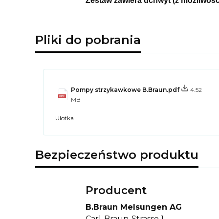
Zestaw zawiera uchwyt (z możliwości
Pliki do pobrania
Pompy strzykawkowe B.Braun.pdf
4.52
MB
Ulotka
Bezpieczeństwo produktu
Producent
B.Braun Melsungen AG
Carl-Braun-Strasse 1