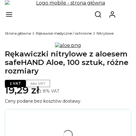
Produ
Otwórz wyszukiw
Strona główna
Rękawice medyczne / ochronne
Nitrylowe
Rękawiczki nitrylowe z aloesem
safeHAND Aloe, 100 sztuk, różne
rozmiary
z VAT
bez VAT
19,29 zł
z
8%
VAT
Ceny podane bez kosztów dostawy.
Wybierz wariant produktu:
Poszczególne warianty mogą różnić się ceną