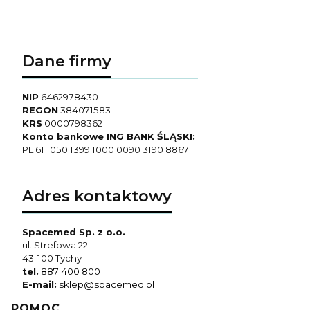
Dane firmy
NIP
6462978430
REGON
384071583
KRS
0000798362
Konto bankowe ING BANK ŚLĄSKI:
PL 61 1050 1399 1000 0090 3190 8867
Adres kontaktowy
Spacemed Sp. z o.o.
ul. Strefowa 22
43-100 Tychy
tel.
887 400 800
E-mail:
sklep@spacemed.pl
Linki w stopce
POMOC