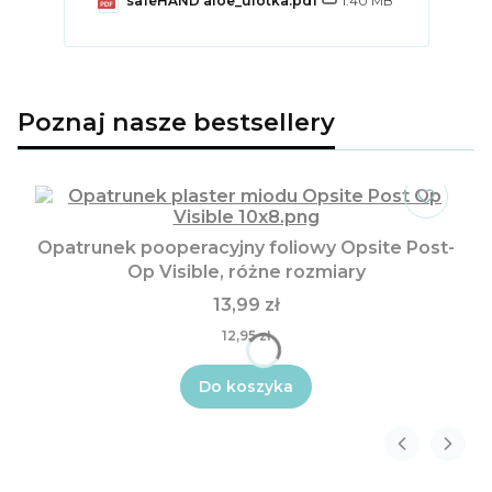
safeHAND aloe_ulotka.pdf
1.40 MB
Poznaj nasze bestsellery
Opatrunek pooperacyjny foliowy Opsite Post-
Op Visible, różne rozmiary
13,99 zł
12,95 zł
Do koszyka