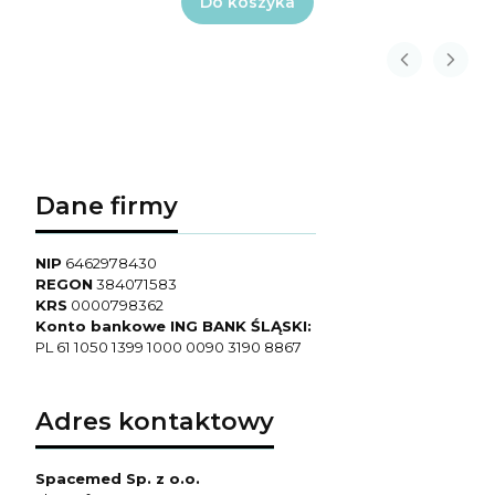
Do koszyka
Dane firmy
NIP
6462978430
REGON
384071583
KRS
0000798362
Konto bankowe ING BANK ŚLĄSKI:
PL 61 1050 1399 1000 0090 3190 8867
Adres kontaktowy
Spacemed Sp. z o.o.