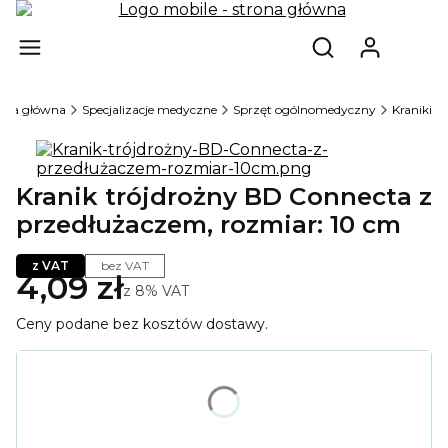
Produ
Otwórz wyszukiw
ona główna
Specjalizacje medyczne
Sprzęt ogólnomedyczny
Kraniki
Kranik trójdrożny BD Connecta z
przedłużaczem, rozmiar: 10 cm
z VAT
bez VAT
4,09 zł
z
8%
VAT
Ceny podane bez kosztów dostawy.
Wybierz wariant produktu:
Poszczególne warianty mogą różnić się ceną