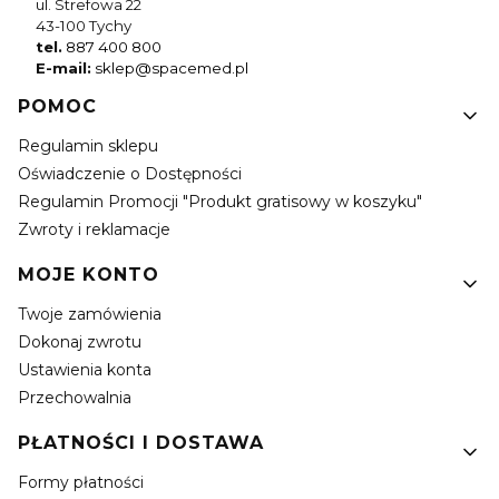
ul. Strefowa 22
43-100 Tychy
tel.
887 400 800
E-mail:
sklep@spacemed.pl
Linki w stopce
POMOC
Regulamin sklepu
Oświadczenie o Dostępności
Regulamin Promocji "Produkt gratisowy w koszyku"
Zwroty i reklamacje
MOJE KONTO
Twoje zamówienia
Dokonaj zwrotu
Ustawienia konta
Przechowalnia
PŁATNOŚCI I DOSTAWA
Formy płatności