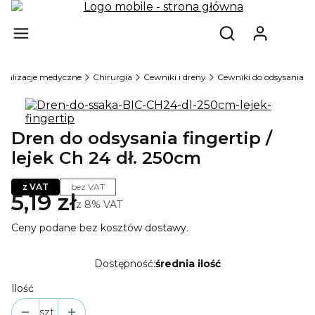
Produ
Otwórz wyszukiw
cjalizacje medyczne
Chirurgia
Cewniki i dreny
Cewniki do odsysania
Dren do odsysania fingertip /
lejek Ch 24 dł. 250cm
z VAT
bez VAT
5,19 zł
z
8%
VAT
Ceny podane bez kosztów dostawy.
Dostępność:
średnia ilość
Ilość
szt