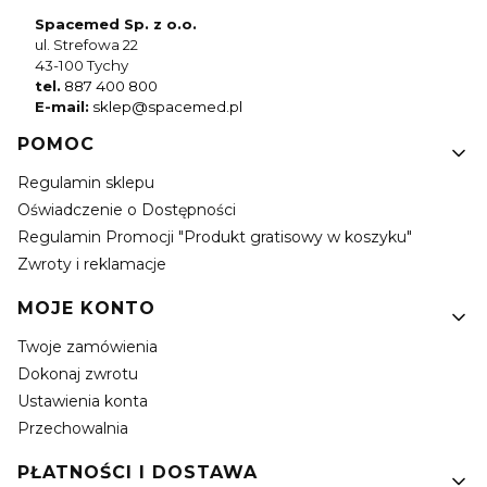
Spacemed Sp. z o.o.
ul. Strefowa 22
43-100 Tychy
tel.
887 400 800
E-mail:
sklep@spacemed.pl
Linki w stopce
POMOC
Regulamin sklepu
Oświadczenie o Dostępności
Regulamin Promocji "Produkt gratisowy w koszyku"
Zwroty i reklamacje
MOJE KONTO
Twoje zamówienia
Dokonaj zwrotu
Ustawienia konta
Przechowalnia
PŁATNOŚCI I DOSTAWA