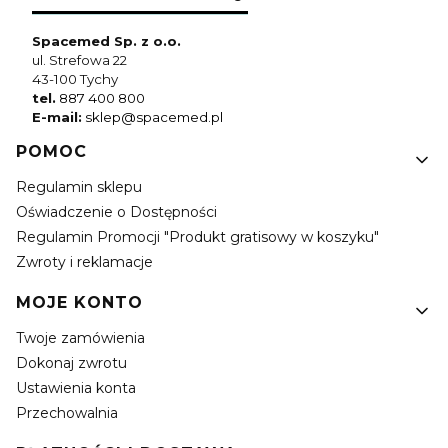
Spacemed Sp. z o.o.
ul. Strefowa 22
43-100 Tychy
tel.
887 400 800
E-mail:
sklep@spacemed.pl
Linki w stopce
POMOC
Regulamin sklepu
Oświadczenie o Dostępności
Regulamin Promocji "Produkt gratisowy w koszyku"
Zwroty i reklamacje
MOJE KONTO
Twoje zamówienia
Dokonaj zwrotu
Ustawienia konta
Przechowalnia