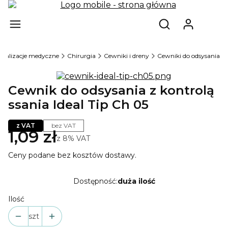
Produ
Otwórz wyszukiw
cjalizacje medyczne
Chirurgia
Cewniki i dreny
Cewniki do odsysania
Cewnik do odsysania z kontrolą
ssania Ideal Tip Ch 05
z VAT
bez VAT
1,09 zł
z
8%
VAT
Ceny podane bez kosztów dostawy.
Dostępność:
duża ilość
Ilość
szt