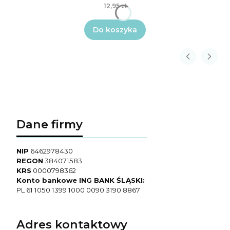
12,95 zł
Do koszyka
Dane firmy
NIP
6462978430
REGON
384071583
KRS
0000798362
Konto bankowe ING BANK ŚLĄSKI:
PL 61 1050 1399 1000 0090 3190 8867
Adres kontaktowy