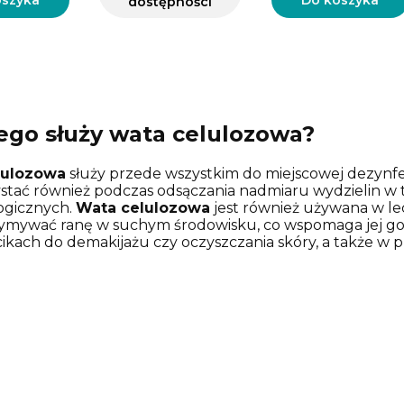
oszyka
Do koszyka
dostępności
ego służy wata celulozowa?
lulozowa
służy przede wszystkim do miejscowej dezynfekc
ystać również podczas odsączania nadmiaru wydzielin w 
ogicznych.
Wata celulozowa
jest również używana w le
zymywać ranę w suchym środowisku, co wspomaga jej goj
ikach do demakijażu czy oczyszczania skóry, a także w p
 jednorazowe.
celulozowa – zastosowanie
lulozowa
znajduje szerokie zastosowanie w medycynie, k
 pomaga w dezynfekcji skóry przed zabiegami i iniekcj
zabiegów. Jest również wykorzystywana w leczeniu ran
ci i przyspieszając proces gojenia.