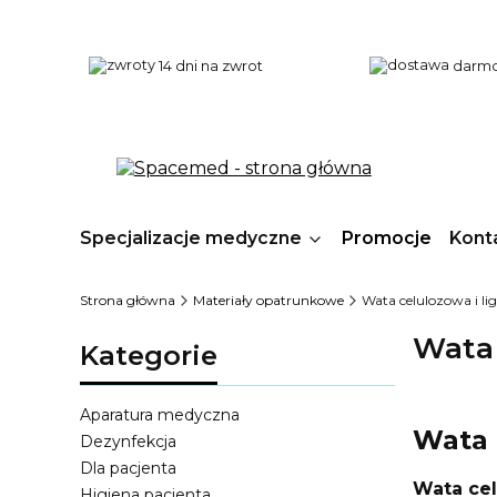
14 dni na zwrot
darmo
Specjalizacje medyczne
Promocje
Kont
Strona główna
Materiały opatrunkowe
Wata celulozowa i li
Wata 
Kategorie
Aparatura medyczna
Wata 
Dezynfekcja
Dla pacjenta
Wata ce
Higiena pacjenta