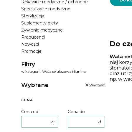
Do k
Rękawice medyczne / ochronne
Specjalizacje medyczne
Sterylizacja
Suplementy diety
Żywienie medyczne
Producenci
Do cz
Nowości
Promocje
Wata ce
Koniec menu
niej korz
Filtry
stomatol
w kategorii: Wata celulozowa i lignina
oraz utr
np. w wac
Wybrane
pieluchy
Wyczyść
Wata 
CENA
Wata ce
Cena od
Cena do
medycynie
podczas 
zł
zł
wilgotnoś