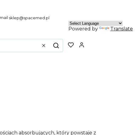
sklep@spacemed.pl
Powered by
Translate
Produkty w koszyku
Wyczyść
Szukaj
ościach absorbujących, który powstaje z